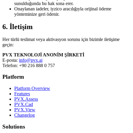
sunulduğunda bu hak sona erer.
Onaylanan iadeler, iyzico aracılığıyla orijinal ödeme
yönteminize geri ödenir.
6. İletişim
Her türlü teslimat veya aktivasyon sorunu için bizimle iletişime
geçin:
PVX TEKNOLOJİ ANONİM ŞİRKETİ
E-posta:
info@pvx.ai
Telefon: +90 216 888 0 757
Platform
Platform Overview
Features
PVX.Assess
PVX.Cad
PVX.View
Changelog
Solutions