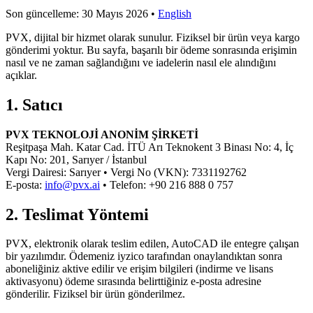
Son güncelleme: 30 Mayıs 2026 •
English
PVX, dijital bir hizmet olarak sunulur. Fiziksel bir ürün veya kargo
gönderimi yoktur. Bu sayfa, başarılı bir ödeme sonrasında erişimin
nasıl ve ne zaman sağlandığını ve iadelerin nasıl ele alındığını
açıklar.
1. Satıcı
PVX TEKNOLOJİ ANONİM ŞİRKETİ
Reşitpaşa Mah. Katar Cad. İTÜ Arı Teknokent 3 Binası No: 4, İç
Kapı No: 201, Sarıyer / İstanbul
Vergi Dairesi: Sarıyer • Vergi No (VKN): 7331192762
E-posta:
info@pvx.ai
• Telefon: +90 216 888 0 757
2. Teslimat Yöntemi
PVX, elektronik olarak teslim edilen, AutoCAD ile entegre çalışan
bir yazılımdır. Ödemeniz iyzico tarafından onaylandıktan sonra
aboneliğiniz aktive edilir ve erişim bilgileri (indirme ve lisans
aktivasyonu) ödeme sırasında belirttiğiniz e-posta adresine
gönderilir. Fiziksel bir ürün gönderilmez.