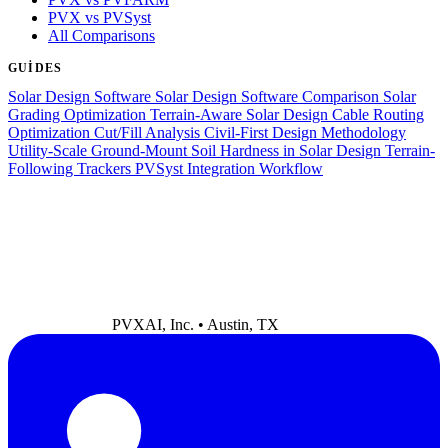
PVX vs PVSyst
All Comparisons
GUIDES
Solar Design Software
Solar Design Software Comparison
Solar
Grading Optimization
Terrain-Aware Solar Design
Cable Routing
Optimization
Cut/Fill Analysis
Civil-First Design Methodology
Utility-Scale Ground-Mount
Soil Hardness in Solar Design
Terrain-
Following Trackers
PVSyst Integration Workflow
PVXAI, Inc. • Austin, TX