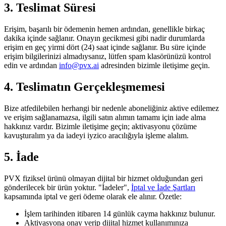
3. Teslimat Süresi
Erişim, başarılı bir ödemenin hemen ardından, genellikle birkaç
dakika içinde sağlanır. Onayın gecikmesi gibi nadir durumlarda
erişim en geç yirmi dört (24) saat içinde sağlanır. Bu süre içinde
erişim bilgilerinizi almadıysanız, lütfen spam klasörünüzü kontrol
edin ve ardından
info@pvx.ai
adresinden bizimle iletişime geçin.
4. Teslimatın Gerçekleşmemesi
Bize atfedilebilen herhangi bir nedenle aboneliğiniz aktive edilemez
ve erişim sağlanamazsa, ilgili satın alımın tamamı için iade alma
hakkınız vardır. Bizimle iletişime geçin; aktivasyonu çözüme
kavuşturalım ya da iadeyi iyzico aracılığıyla işleme alalım.
5. İade
PVX fiziksel ürünü olmayan dijital bir hizmet olduğundan geri
gönderilecek bir ürün yoktur. "İadeler",
İptal ve İade Şartları
kapsamında iptal ve geri ödeme olarak ele alınır. Özetle:
İşlem tarihinden itibaren 14 günlük cayma hakkınız bulunur.
Aktivasyona onay verip dijital hizmet kullanımınıza